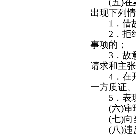
(五)在
出现下列情
1．借故
2．拒绝
事项的；
3．故意
请求和主张
4．在开
一方质证、
5．表现
(六)审
(七)向
(八)违